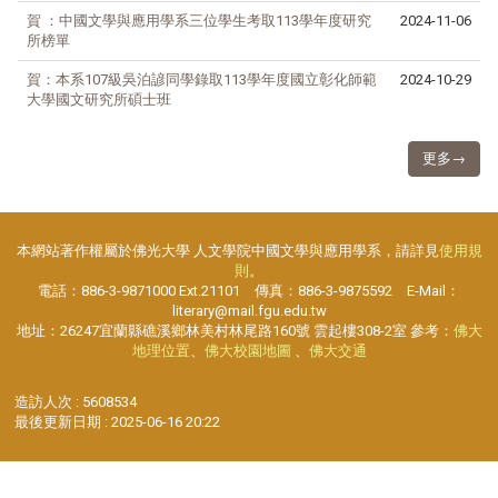
賀 ：中國文學與應用學系三位學生考取113學年度研究
2024-11-06
所榜單
賀：本系107級吳泊諺同學錄取113學年度國立彰化師範
2024-10-29
大學國文研究所碩士班
更多→
本網站著作權屬於佛光大學 人文學院中國文學與應用學系，請詳見
使用規
則
。
電話：886-3-9871000 Ext.21101 傳真：886-3-9875592 E-Mail：
literary@mail.fgu.edu.tw
地址：26247宜蘭縣礁溪鄉林美村林尾路160號 雲起樓308-2室 參考：
佛大
地理位置
、
佛大校園地圖
、
佛大交通
造訪人次 : 5608534
最後更新日期 :
2025-06-16 20:22