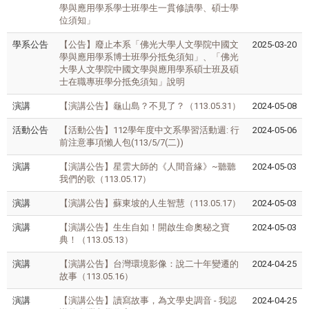
學與應用學系學士班學生一貫修讀學、碩士學
位須知」
學系公告
【公告】廢止本系
「佛光大學人文學院中國文
2025-03-20
學與應用學系博士班學分抵免須知」、「佛光
大學人文學院中國文學與應用學系碩士班及碩
士在職專班學分抵免須知」說明
演講
【演講公告】龜山島？不見了？（113.05.31）
2024-05-08
活動公告
【活動公告】112學年度中文系學習活動週: 行
2024-05-06
前注意事項懶人包(113/5/7(二))
演講
【演講公告】星雲大師的《人間音緣》~聽聽
2024-05-03
我們的歌（113.05.17）
演講
【演講公告】蘇東坡的人生智慧（113.05.17）
2024-05-03
演講
【演講公告】生生自如！開啟生命奧秘之寶
2024-05-03
典！（113.05.13）
演講
【演講公告】台灣環境影像：說二十年變遷的
2024-04-25
故事（113.05.16）
演講
【演講公告】讀寫故事，為文學史調音 - 我認
2024-04-25