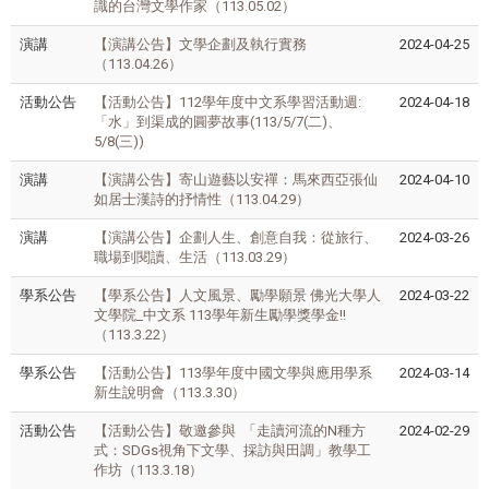
識的台灣文學作家（113.05.02）
演講
【演講公告】文學企劃及執行實務
2024-04-25
（113.04.26）
活動公告
【活動公告】112學年度中文系學習活動週:
2024-04-18
「水」到渠成的圓夢故事(113/5/7(二)、
5/8(三))
演講
【演講公告】寄山遊藝以安禪：馬來西亞張仙
2024-04-10
如居士漢詩的抒情性（113.04.29）
演講
【演講公告】企劃人生、創意自我：從旅行、
2024-03-26
職場到閱讀、生活（113.03.29）
學系公告
【學系公告】人文風景、勵學願景 佛光大學人
2024-03-22
文學院_中文系 113學年新生勵學獎學金!!
（113.3.22）
學系公告
【活動公告】113學年度中國文學與應用學系
2024-03-14
新生說明會（113.3.30）
活動公告
【活動公告】敬邀參與 「走讀河流的N種方
2024-02-29
式：SDGs視角下文學、採訪與田調」教學工
作坊（113.3.18）