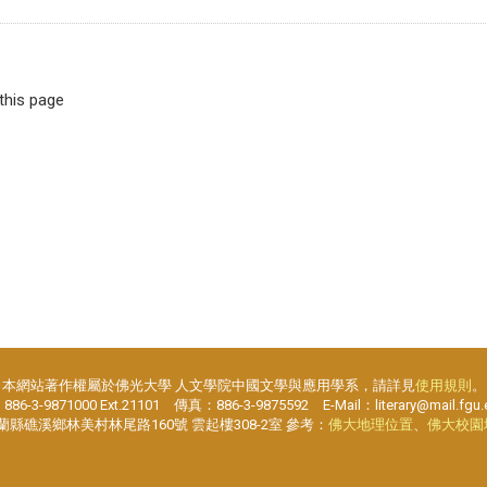
 this page
本網站著作權屬於佛光大學 人文學院中國文學與應用學系，請詳見
使用規則
。
6-3-9871000 Ext.21101 傳真：886-3-9875592 E-Mail：literary@mail.fgu.
宜蘭縣礁溪鄉林美村林尾路160號 雲起樓308-2室 參考：
佛大地理位置
、
佛大校園