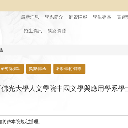
最新消息
學系簡介
師資陣容
學生專區
實習
招生資訊
網路資源
告
研究所榜單
獎(助)學金
教學/學術/輔導
「佛光大學人文學院中國文學與應用學系學
」
知將依本院規定辦理。