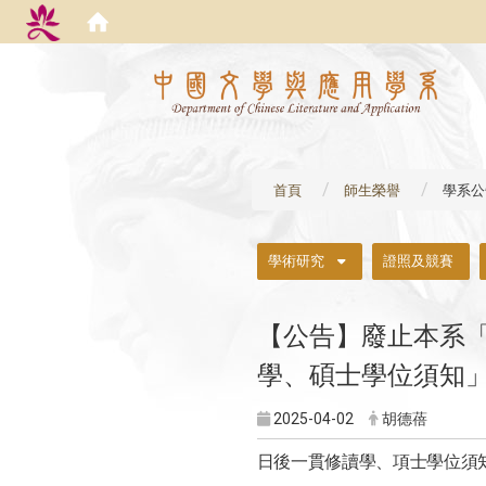
:::
首頁
師生榮譽
學系公
:::
學術研究
證照及競賽
【公告】廢止本系
學、碩士學位須知
2025-04-02
胡德蓓
日後一貫修讀學、項士學位須