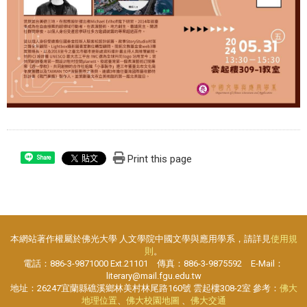
Print this page
Share
本網站著作權屬於佛光大學 人文學院中國文學與應用學系，請詳見
使用規
則
。
電話：886-3-9871000 Ext.21101 傳真：886-3-9875592 E-Mail：
literary@mail.fgu.edu.tw
地址：26247宜蘭縣礁溪鄉林美村林尾路160號 雲起樓308-2室 參考：
佛大
地理位置
、
佛大校園地圖
、
佛大交通