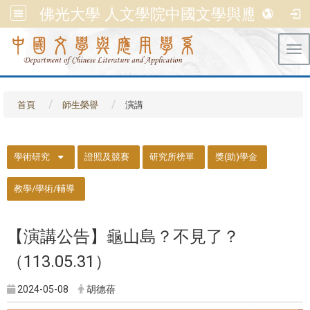
佛光大學 人文學院中國文學與應用學系
Tog
首頁
師生榮譽
演講
::
學術研究
證照及競賽
研究所榜單
獎(助)學金
教學/學術/輔導
【演講公告】龜山島？不見了？
（113.05.31）
2024-05-08
胡德蓓