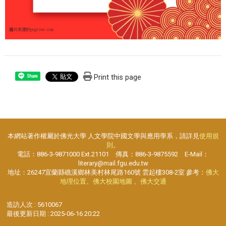
Print this page
Share
本網站著作權屬於佛光大學 人文學院中國文學與應用學系，請詳見
使用規
則
。
電話：886-3-9871000 Ext.21101 傳真：886-3-9875592 E-Mail：
literary@mail.fgu.edu.tw
地址：26247宜蘭縣礁溪鄉林美村林尾路160號 雲起樓308-2室 參考：
佛大
地理位置
、
佛大校園地圖
、
佛大交通
造訪人次 : 5610067
最後更新日期 :
2025-06-16 20:22