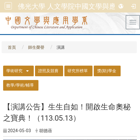
佛光大學 人文學院中國文學與應用學系
Tog
首頁
師生榮譽
演講
::
學術研究
證照及競賽
研究所榜單
獎(助)學金
教學/學術/輔導
【演講公告】生生自如！開啟生命奧秘
之寶典！（113.05.13）
2024-05-03
胡德蓓