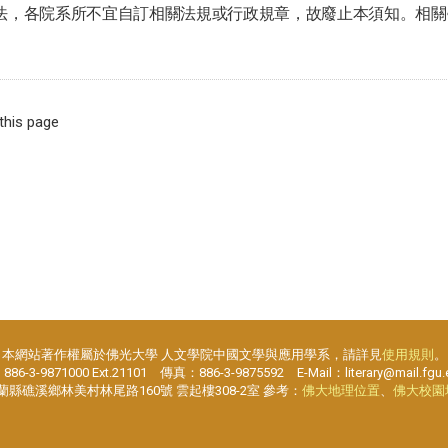
法，各院系所不宜自訂相關法規或行政規章，故廢止本須知。相關
 this page
本網站著作權屬於佛光大學 人文學院中國文學與應用學系，請詳見
使用規則
。
6-3-9871000 Ext.21101 傳真：886-3-9875592 E-Mail：literary@mail.fgu.
宜蘭縣礁溪鄉林美村林尾路160號 雲起樓308-2室 參考：
佛大地理位置
、
佛大校園