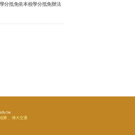
學分抵免依本校學分抵免辦法
edu.tw
地圖
、
佛大交通