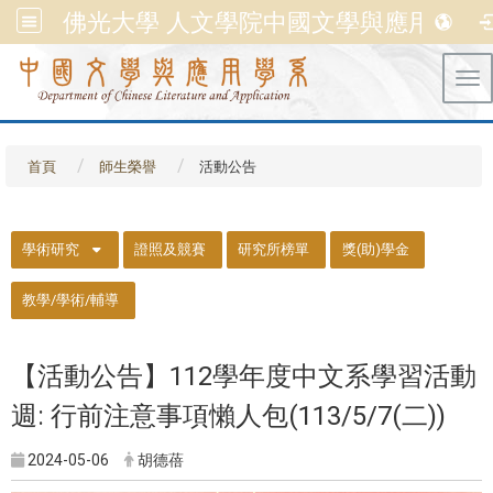
佛光大學 人文學院中國文學與應用學系
Tog
首頁
師生榮譽
活動公告
::
學術研究
證照及競賽
研究所榜單
獎(助)學金
教學/學術/輔導
【活動公告】112學年度中文系學習活動
週: 行前注意事項懶人包(113/5/7(二))
2024-05-06
胡德蓓