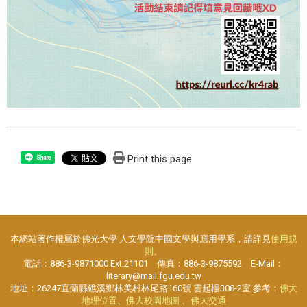
Print this page
Share
本網站著作權屬於佛光大學 人文學院中國文學與應用學系，請詳見
使用規
則
。
電話：886-3-9871000 Ext.21101 傳真：886-3-9875592 E-Mail：
literary@mail.fgu.edu.tw
地址：26247宜蘭縣礁溪鄉林美村林尾路160號 雲起樓308-2室 參考：
佛大
地理位置
、
佛大校園地圖
、
佛大交通