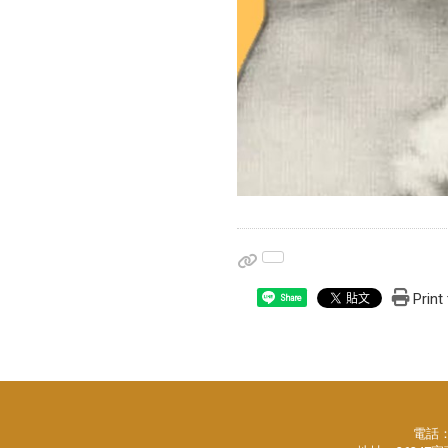
Print
Share
電話：88