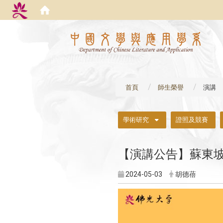
:::
首頁
師生榮譽
演講
:::
學術研究
證照及競賽
【演講公告】蘇東坡的
2024-05-03
胡德蓓