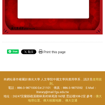
Print this page
Share
本網站著作權屬於佛光大學 人文學院中國文學與應用學系，請詳見
使用規
則
。
電話：886-3-9871000 Ext.21101 傳真：886-3-9875592 E-Mail：
literary@mail.fgu.edu.tw
地址：26247宜蘭縣礁溪鄉林美村林尾路160號 雲起樓308-2室 參考：
佛大
地理位置
、
佛大校園地圖
、
佛大交通