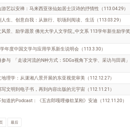
游艺以安禅：马来西亚张仙如居士汉诗的抒情性（113.04.29）
人生、创意自我：从旅行、职场到阅读、生活（113.03.29）
风景、励学愿景 佛光大学人文学院_中文系 113学年新生励学奖学
学年度中国文学与应用学系新生说明会（113.3.30）
参与 「走读河流的N种方式：SDGs视角下文学、采访与田调
地理学：从潇湘八景开展的东亚视觉审美（112.12.27）
写文明到电子书，再到内容出版的元宇宙（112.11.21）
道的Podcast：《五吉郎嘎哩修欸某刚》安迪（112.11.20）
页
最后