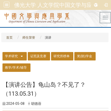
佛光大学 人文学院中国文学与应用学系
Tog
首页
师生荣誉
演讲
::
学术研究
证照及竞赛
研究所榜单
奖(助)学金
教学/学术/辅导
【演讲公告】龟山岛？不见了？
（113.05.31）
2024-05-08
胡德蓓