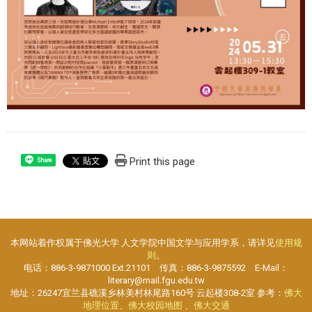
Print this page
Share
本网站着作权属于佛光大学 人文学院中国文学与应用学系，请详见
使用规
则
。
电话：886-3-9871000 Ext.21101 传真：886-3-9875592 E-Mail：
literary@mail.fgu.edu.tw
地址：26247宜兰县礁溪乡林美村林尾路160号 云起楼308-2室 参考：
佛大
地理位置
、
佛大校园地图
、
佛大交通