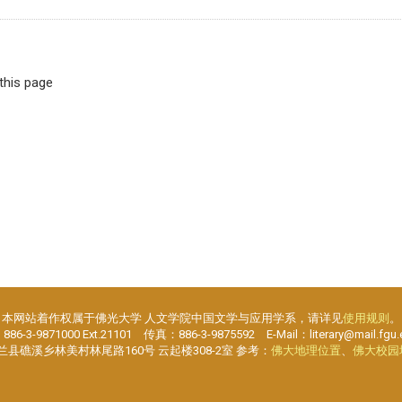
 this page
本网站着作权属于佛光大学 人文学院中国文学与应用学系，请详见
使用规则
。
6-3-9871000 Ext.21101 传真：886-3-9875592 E-Mail：literary@mail.fgu.
宜兰县礁溪乡林美村林尾路160号 云起楼308-2室 参考：
佛大地理位置
、
佛大校园