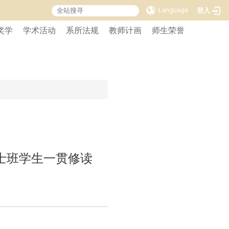
Language
登入
奖学
学术活动
系所法规
教师计画
师生荣誉
士班学生一贯修读