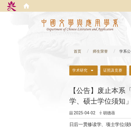
:::
首页
师生荣誉
学系公
:::
学术研究
证照及竞赛
【公告】废止本系
学、硕士学位须知
2025-04-02
胡德蓓
日后一贯修读学、项士学位须