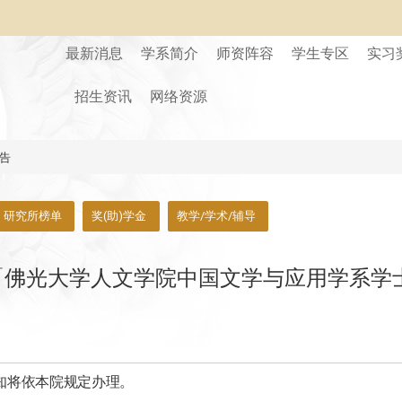
最新消息
学系简介
师资阵容
学生专区
实习
招生资讯
网络资源
告
研究所榜单
奖(助)学金
教学/学术/辅导
「佛光大学人文学院中国文学与应用学系学
」
知将依本院规定办理。