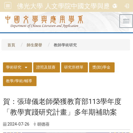
佛光大學 人文學院中國文學與應用學系
Tog
首頁
師生榮譽
教師學術研究
::
學術研究
證照及競賽
研究所榜單
獎(助)學金
教學/學術/輔導
賀：張瑋儀老師榮獲教育部113學年度
「教學實踐研究計畫」多年期補助案
2024-07-26
胡德蓓