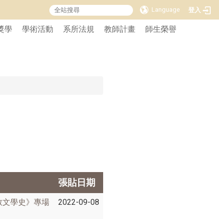
Language
登入
獎學
學術活動
系所法規
教師計畫
師生榮譽
張貼日期
教文學史》專場
2022-09-08