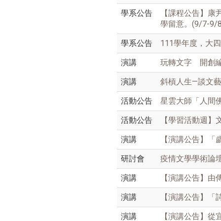
學系公告
【課程公告】康尹
學留意。(9/7-9/8
學系公告
111學年度，大
演講
玩轉文字 開創
演講
斜槓人生—談文
活動公告
星雲大師「人間
活動公告
【學習活動週】
演講
【演講公告】「歲
研討會
疫情文學學術論
演講
【演講公告】由傳統
演講
【演講公告】「詩．
演講
【演講公告】從宜