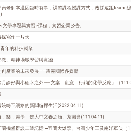
貞老師本週因臨時有事，調整課程授課方式，改採遠距teams
)
四<文學專題與實習>課程，實習企業公告。
編採寫作一片天
藝青年的科技就業
佛教」精神場域學習與實踐
文創產業的未來發展——霹靂國際多媒體
月靜好與小確幸之外——文案﹒創意﹒行銷的化學反應」（111.04
壇
轉至網絡的新聞編採生活(2022.04.11)
樂．美學 佛大中文春之頌」茶湯會(111.04.11)
蘭機堡群談二戰記憶 ─宜蘭大爆擊、台灣少年工及南洋軍伕（111.