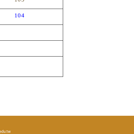
104
edu.tw