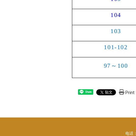
104
103
101
-
102
97
～
100
Print
Share
电话：88