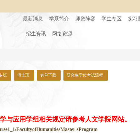
最新消息
学系简介
师资阵容
学生专区
实习
招生资讯
网络资源
专班
博士班
表单下载
研究生学位考试流程
学与应用学组相关规定请参考人文学院网站。
ourse1_1/FacultyofHumanitiesMaster'sProgram