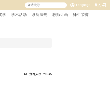
Language
登入
奖学
学术活动
系所法规
教师计画
师生荣誉
浏览人次:
20945