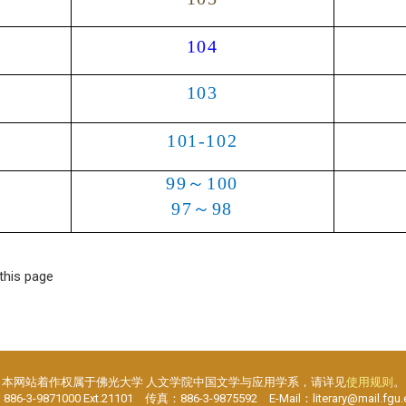
104
103
101
-
102
99
～
100
97
～
98
 this page
本网站着作权属于佛光大学 人文学院中国文学与应用学系，请详见
使用规则
。
6-3-9871000 Ext.21101 传真：886-3-9875592 E-Mail：literary@mail.fgu.