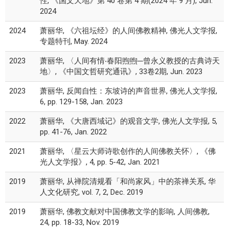
性, 《国文天地》第 40 卷第 4 期(2024 年 9 月), Jun.
2024
2024
萧丽华, 《六祖坛经》的人间佛教精神, 佛光人文学报,
专题特刊, May. 2024
2023
萧丽华, 〈人间有情‧春阳煦煦─曾永义教授的古典诗天
地〉, 《中国文哲研究通讯》, 33卷2期, Jun. 2023
2023
萧丽华, 反闻自性：东坡诗的声音世界, 佛光人文学报,
6, pp. 129-158, Jan. 2023
2022
萧丽华, 《大唐西域记》的观音文学, 佛光人文学报, 5,
pp. 41-76, Jan. 2022
2021
萧丽华, 〈星云大师诗歌创作的人间佛教关怀〉, 《佛
光人文学报》, 4, pp. 5-42, Jan. 2021
2019
萧丽华, 从禅院清规看「和尚家风」中的茶禅关系, 华
人文化研究, vol. 7, 2, Dec. 2019
2019
萧丽华, 佛教文献对中国佛教文学的影响, 人间佛教,
24, pp. 18-33, Nov. 2019