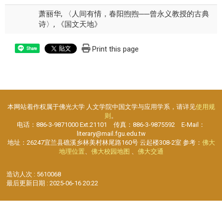
萧丽华, 〈人间有情，春阳煦煦──曾永义教授的古典
诗〉, 《国文天地》
Print this page
Share
本网站着作权属于佛光大学 人文学院中国文学与应用学系，请详见
使用规
则
。
电话：886-3-9871000 Ext.21101 传真：886-3-9875592 E-Mail：
literary@mail.fgu.edu.tw
地址：26247宜兰县礁溪乡林美村林尾路160号 云起楼308-2室 参考：
佛大
地理位置
、
佛大校园地图
、
佛大交通
造访人次 : 5610068
最后更新日期 :
2025-06-16 20:22