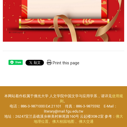
Print this page
Share
本网站着作权属于佛光大学 人文学院中国文学与应用学系，请详见
使用规
则
。
电话：886-3-9871000 Ext.21101 传真：886-3-9875592 E-Mail：
literary@mail.fgu.edu.tw
地址：26247宜兰县礁溪乡林美村林尾路160号 云起楼308-2室 参考：
佛大
地理位置
、
佛大校园地图
、
佛大交通