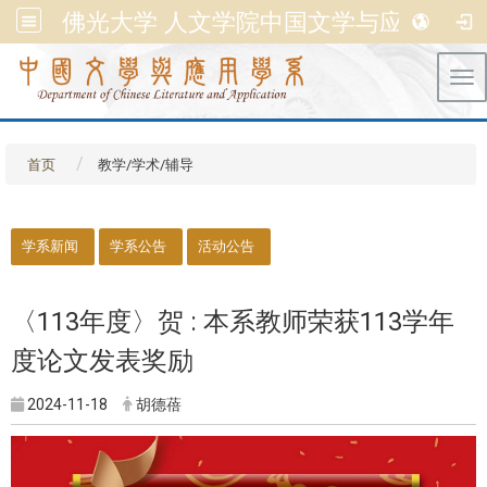
佛光大学 人文学院中国文学与应用学系
Tog
首页
教学/学术/辅导
::
学系新闻
学系公告
活动公告
〈113年度〉贺 : 本系教师荣获113学年
度论文发表奖励
2024-11-18
胡德蓓