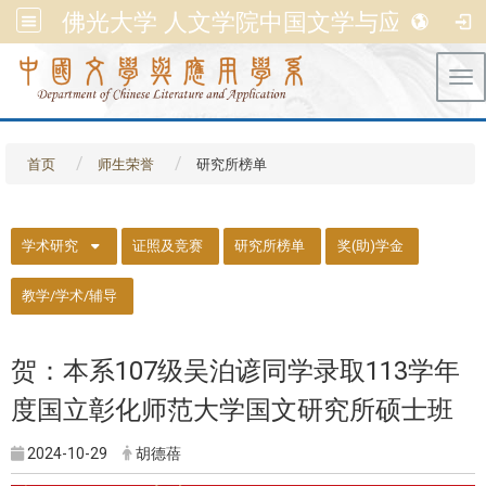
佛光大学 人文学院中国文学与应用学系
Tog
首页
师生荣誉
研究所榜单
::
学术研究
证照及竞赛
研究所榜单
奖(助)学金
教学/学术/辅导
贺：本系107级吴泊谚同学录取113学年
度国立彰化师范大学国文研究所硕士班
2024-10-29
胡德蓓