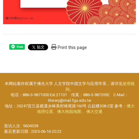
Print this page
Share
本网站着作权属于佛光大学 人文学院中国文学与应用学系，请详见
使用规
则
。
电话：886-3-9871000 Ext.21101 传真：886-3-9875592 E-Mail：
literary@mail.fgu.edu.tw
地址：26247宜兰县礁溪乡林美村林尾路160号 云起楼308-2室 参考：
佛大
地理位置
、
佛大校园地图
、
佛大交通
造访人次 : 5604338
最后更新日期 :
2025-06-16 20:22