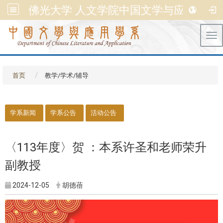
佛光大学 人文学院中国文学与应用学系
Tog
首页
教学/学术/辅导
::
学系新闻
学系公告
活动公告
〈113年度〉贺 ：本系许圣和老师荣升
副教授
2024-12-05
胡德蓓