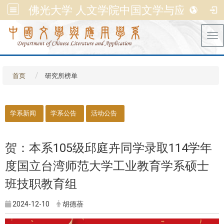
佛光大学 人文学院中国文学与应用学系
Tog
首页
研究所榜单
::
学系新闻
学系公告
活动公告
贺：本系105级邱庭卉同学录取114学年
度国立台湾师范大学工业教育学系硕士
班技职教育组
2024-12-10
胡德蓓