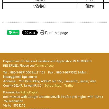
〈舊物〉
佳作
Print this page
Share
Department of Chinese Literature and Application © All RIGHTS
RESERVED, Please see
Terms of use
Tel：886-3-9871000 Ext.21101 Fax：886-3-9875592 E-Mail：
literary@mail.fgu.edu.tw
Address： Yun Qi Building A308-2, No.160, Linwei Rd., Jiaosi, Yilan
County 26247, Taiwan(R.O.C.)
School Map、Traffic
Powered by
RulingDigital
Best viewed with Google Chrome,Mozilla Firefox and higher with 1024 x
768 resolution.
Visits : 5594275