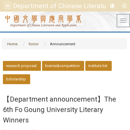
Department of Chinese Literature and Application, FGU
Tog
Home
honor
Announcement
::
research proposal
license&competition
institute list
Scholarship
【Department announcement】The
6th Fo Goung University Literary
Winners