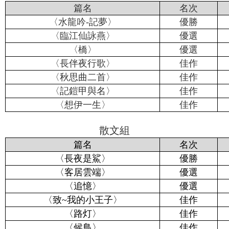
篇名
名次
〉
〈水龍吟-記夢
優勝
〈臨江仙詠燕〉
優選
〈橋〉
優選
〈長伴夜行歌〉
佳作
〈秋思曲二首〉
佳作
〈記鎧甲與名〉
佳作
〈想伊一生〉
佳作
散文組
篇名
名次
〈長夜是鯊〉
優勝
〈客居雲端〉
優選
〈追憶〉
優選
〈致~我的小王子
〉
佳作
〈路灯〉
佳作
〈候鳥〉
佳作