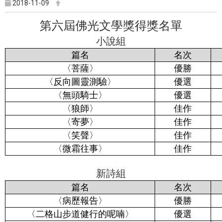
2018-11-09
第六屆佛光文學獎得獎名單
小說組
篇名
名次
〈菩薩〉
優勝
〈反向圖靈測驗〉
優選
〈無頭騎士〉
優選
〈狼師〉
佳作
〈寄夢〉
佳作
〈笑聲〉
佳作
〈微霜往事〉
佳作
新詩組
篇名
名次
〈病歷報告〉
優勝
〈二格山步道健行的呢喃〉
優選