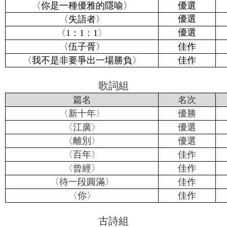
〈你是一種優雅的隱喻〉
優選
優選
〈失語者〉
：
：
〉
優選
〈1
1
1
〈伍子胥〉
佳作
〈我不是非要爭出一場勝負〉
佳作
歌詞組
篇名
名次
〈新十年〉
優勝
〈江廣〉
優選
〈離別〉
優選
〈百年〉
佳作
〈曾經〉
佳作
〈待一段圓滿〉
佳作
〈你〉
佳作
古詩組