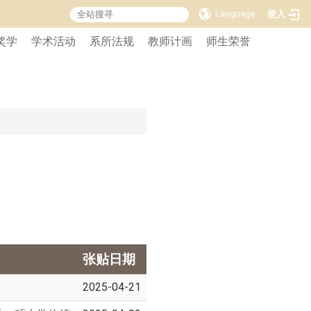
Language
登入
奖学
学术活动
系所法规
教师计画
师生荣誉
张贴日期
2025-04-21