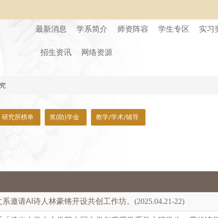
最新消息
学系简介
师资阵容
学生专区
实习
招生资讯
网络资源
究
研究所榜单
奖(助)学金
教学/学术/辅导
文系邀请
AI
诗人林豪锵开设共创工作坊。(2025.04.21-22)