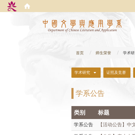
:::
首页
师生荣誉
学术研
:::
学术研究
证照及竞赛
学系公告
类别
标题
学系公告
【活动公告】
中