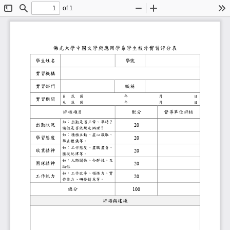
of 1
Toggle
Find
Zoom
Zoom
To
Sidebar
Out
In
佛光大學中國文學與應用學系學生校外實習
學生
姓名
學號
實習機構
實習部門
職稱
自
民
國
年
月
日
實習期間
至
民
國
年
月
日
評核項目
配分
督導單位評核
如：
出勤是否正常、準時？
出勤狀況
20
請假是否依規定辦理？
如：積極主動、虛心敬取、
學習態度
20
舉止禮儀
等
。
如：工作態度、
盡職盡責
、
敬業精神
20
服從紀律等。
如：人際關係、合群性、
互
團隊精神
20
助性
如：工作效率、領悟力、實
工作能力
20
作能力、研發創意等。
總分
100
評語
與建議